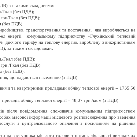
ПДВ) за такими складовими:
н/Гкал (без ПДВ);
 грн/Гкал (без ПДВ);
л (без ПДВ).
обництво, транспортування та постачання, яка виробляється на
рел енергії комунальному підприємству «Глухівський тепловий
% діючого тарифу на теплову енергію, вироблену з використанням
В), за такими складовими:
./Гкал (без ПДВ);
 грн./Гкал (без ПДВ);
ал (без ПДВ).
ня, що надаються населенню (з ПДВ):
ми та квартирними приладами обліку теплової енергії – 1735,50
ладів обліку теплової енергії – 48,07 грн./кв.м (з ПДВ).
в після повідомлення споживачів комунальним підприємством
собах масової інформації місцевого розповсюдження про введення
послуги з централізованого опалення з посиланням на рішення
и на заступника міського голови з питань діяльності виконавчих