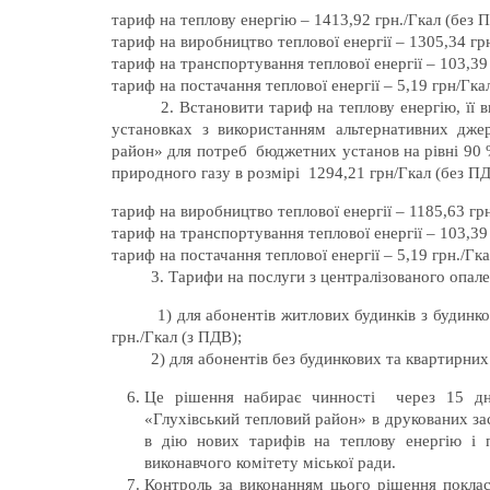
тариф на теплову енергію – 1413,92 грн./Гкал (без 
тариф на виробництво теплової енергії – 1305,34 гр
тариф на транспортування теплової енергії – 103,39
тариф на постачання теплової енергії – 5,19 грн/Гка
2. Встановити тариф на теплову енергію, її вир
установках з використанням альтернативних дже
район» для потреб бюджетних установ на рівні 90 
природного газу в розмірі 1294,21 грн/Гкал (без ПД
тариф на виробництво теплової енергії – 1185,63 грн
тариф на транспортування теплової енергії – 103,39
тариф на постачання теплової енергії – 5,19 грн./Гк
3. Тарифи на послуги з централізованого опален
1) для абонентів житлових будинків з будинкови
грн./Гкал (з ПДВ);
2) для абонентів без будинкових та квартирних при
Це рішення набирає чинності через 15 дні
«Глухівський тепловий район» в друкованих за
в дію нових тарифів на теплову енергію і 
виконавчого комітету міської ради.
Контроль за виконанням цього рішення покласт