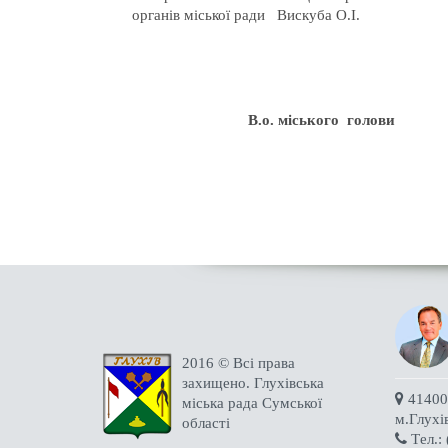
органів міської ради Вискуба О.І.
В.о. міськог
2016 © Всі права
захищено. Глухівська
41400 
міська рада Сумської
м.Глухі
області
Tел.: 