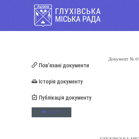
Документ
№ б
Пов’язані документи
Історія документу
Публікація документу
НА ДРУК