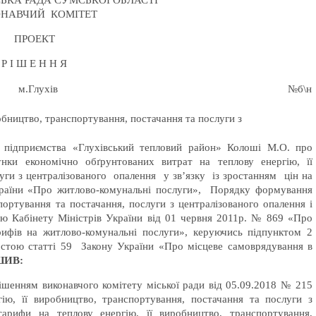
ЬКА РАДА СУМСЬКОЇ ОБЛАСТІ
НАВЧИЙ КОМІТЕТ
ПРОЕКТ
Р І Ш Е Н Н Я
м.Глухів
№б\н
обництво, транспортування, постачання та послуги з
 підприємства «Глухівський тепловий район» Колоші М.О. про
ки економічно обґрунтованих витрат на теплову енергію, її
уги з централізованого опалення у зв’язку із зростанням цін на
країни «Про житлово-комунальні послуги», Порядку формування
портування та постачання, послуги з централізованого опалення і
ою Кабінету Міністрів України від 01 червня 2011р. № 869 «Про
ифів на житлово-комунальні послуги», керуючись підпунктом 2
остою статті 59 Закону України «Про місцеве самоврядування в
ІШИВ:
ішенням виконавчого комітету міської ради від 05.09.2018 № 215
ію, її виробництво, транспортування, постачання та послуги з
тарифи на теплову енергію, її виробництво, транспортування,