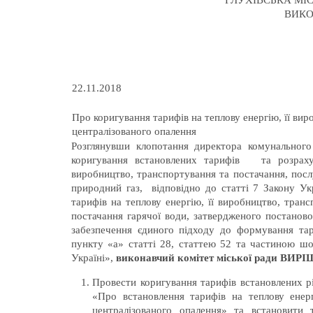
ГЛУХІВСЬКА МІС
ВИКО
22.11.2018
Про коригування тарифів на теплову енергію, її вир
централізованого опалення
Розглянувши клопотання директора комунального
коригування встановлених тарифів та розрахун
виробництво, транспортування та постачання, посл
природний газ, відповідно до статті 7 Закону У
тарифів на теплову енергію, її виробництво, транс
постачання гарячої води, затвердженого постанов
забезпечення єдиного підходу до формування тар
пункту «а» статті 28, статтею 52 та частиною ш
Україні»,
виконавчий комітет міської ради ВИР
Провести коригування тарифів встановлених р
«Про встановлення тарифів на теплову енерг
централізованого опалення» та встановити 