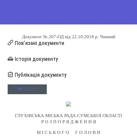
Документ
№ 207-ОД
від
22.10.2018 р.
Чинний
Пов’язані документи
Історія документу
Публікація документу
НА ДРУК
ГЛУХІВСЬКА МІСЬКА РАДА СУМСЬКОЇ ОБЛАСТІ
Р О З П О Р Я Д Ж Е Н Н Я
М І С Ь К О Г О Г О Л О В И