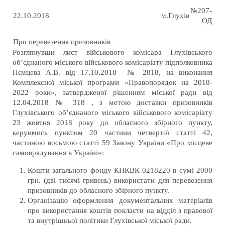
№207-
22.10.2018
м.Глухів
ОД
Про перевезення призовників
Розглянувши лист військового комісара Глухівського
об’єднаного міського військового комісаріату підполковника
Нємцева А.В. від 17.10.2018 № 2818, на виконання
Комплексної міської програми «Правопорядок на 2018-
2022 роки», затвердженої рішенням міської ради від
12.04.2018 № 318 , з метою доставки призовників
Глухівського об’єднаного міського військового комісаріату
23 жовтня 2018 року до обласного збірного пункту,
керуючись пунктом 20 частини четвертої статті 42,
частиною восьмою статті 59 Закону України «Про місцеве
самоврядування в Україні»:
Кошти загального фонду КПКВК 0218220 в сумі 2000
грн. (дві тисячі гривень) використати для перевезення
призовників до обласного збірного пункту.
Організацію оформлення документальних матеріалів
про використання коштів покласти на відділ з правової
та внутрішньої політики Глухівської міської ради.