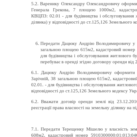
5.2. Варенику Олександру Олександровичу оформити
Генерала Грекова, 7 площею 1000м2, кадастро
КВЦПЗ: 02.01 - для будівництва і обслуговування 
ділянка) у відповідності до ст.125,126 Земельного к
Передати Дацюку Андрію Володимировичу у вла
загальною площею 615м2, кадастровий номер 5
для будівництва і обслуговування житлового б
перебуває в оренді згідно договору оренди від 2
6.1. Дацюку Андрію Володимировичу оформити пр
Зарічній, 38 загальною площею 615м2, кадастрови
02.01. - для будівництва і обслуговування житловог
відповідності до ст.125,126 Земельного кодексу Укр
6.2. Вважати договір оренди землі від 23.12.20
реєстрації права власності на земельну ділянку на п
7.1. Передати Терещенку Мішелю у власність земе
608м2, кадастровий номер 5910300000:01:013:04