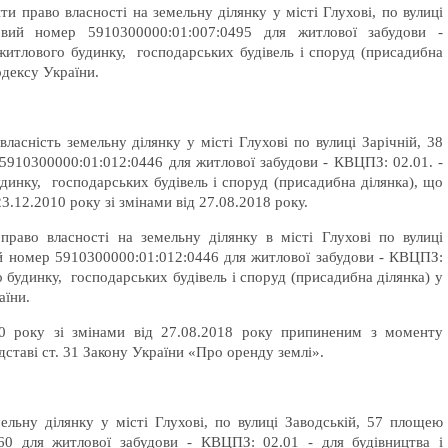
 право власності на земельну ділянку у місті Глухові, по вулиці
вий номер 5910300000:01:007:0495 для житлової забудови -
житлового будинку, господарських будівель і споруд (присадибна
одексу України.
сність земельну ділянку у місті Глухові по вулиці Зарічній, 38
910300000:01:012:0446 для житлової забудови - КВЦПЗ: 02.01. -
удинку, господарських будівель і споруд (присадибна ділянка), що
3.12.2010 року зі змінами від 27.08.2018 року.
аво власності на земельну ділянку в місті Глухові по вулиці
й номер 5910300000:01:012:0446 для житлової забудови - КВЦПЗ:
о будинку, господарських будівель і споруд (присадибна ділянка) у
аїни.
10 року зі змінами від 27.08.2018 року припиненим з моменту
ідставі ст. 31 Закону України «Про оренду землі».
льну ділянку у місті Глухові, по вулиці Заводській, 57 площею
60 для житлової забудови - КВЦПЗ: 02.01 - для будівництва і