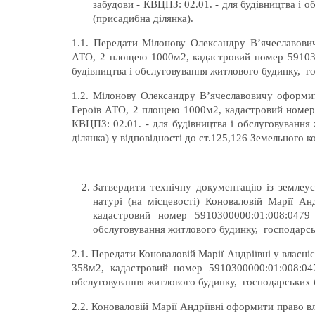
забудови - КВЦПЗ: 02.01. - для будівництва і 
(присадибна ділянка).
1.1. Передати Мілонову Олександру В’ячеславовичу
АТО, 2 площею 1000м2, кадастровий номер 591030
будівництва і обслуговування житлового будинку, го
1.2. Мілонову Олександру В’ячеславовичу оформити
Героїв АТО, 2 площею 1000м2, кадастровий
КВЦПЗ: 02.01. - для будівництва і обслуговування
ділянка) у відповідності до ст.125,126 Земельного к
Затвердити технічну документацію із землеу
натурі (на місцевості) Коноваловій Марії А
кадастровий номер 5910300000:01:008:0479
обслуговування житлового будинку, господарськ
2.1. Передати Коноваловій Марії Андріївні у власні
358м2, кадастровий номер 5910300000:01:008:04
обслуговування житлового будинку, господарських б
2.2. Коноваловій Марії Андріївні оформити право вл