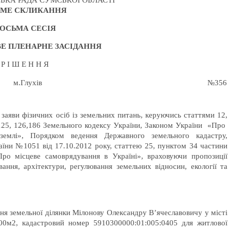
ЬКА РАДА СУМСЬКОЇ ОБЛАСТІ
МЕ СКЛИКАННЯ
ОСЬМА СЕСІЯ
ВЕ
ПЛЕНАРНЕ ЗАСІДАННЯ
Р І Ш Е Н Н Я
м.Глухів
№356
 заяви фізичних осіб із земельних питань, керуючись статтями 12,
24, 125, 126,186 Земельного кодексу України, Законом України «Про
землі», Порядком ведення Державного земельного кадастру,
аїни №1051 від 17.10.2012 року, статтею 25, пунктом 34 частини
ро місцеве самоврядування в Україні», враховуючи пропозиції
вання, архітектури, регулювання земельних відносин, екології та
я земельної ділянки Мілонову Олександру В’ячеславовичу у місті
00м2, кадастровий номер 5910300000:01:005:0405 для житлової