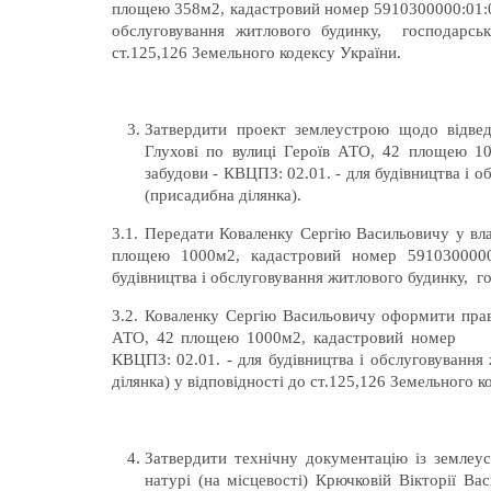
площею 358м2, кадастровий номер 5910300000:01:00
обслуговування житлового будинку, господарськи
ст.125,126 Земельного кодексу України.
Затвердити проект землеустрою щодо відвед
Глухові по вулиці Героїв АТО, 42 площею 10
забудови - КВЦПЗ: 02.01. - для будівництва і 
(присадибна ділянка).
3.1. Передати Коваленку Сергію Васильовичу у влас
площею 1000м2, кадастровий номер 5910300000
будівництва і обслуговування житлового будинку, го
3.2. Коваленку Сергію Васильовичу оформити право
АТО, 42 площею 1000м2, кадастровий ном
КВЦПЗ: 02.01. - для будівництва і обслуговування
ділянка) у відповідності до ст.125,126 Земельного к
Затвердити технічну документацію із землеу
натурі (на місцевості) Крючковій Вікторії Ва