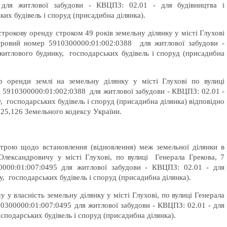
 для житлової забудови - КВЦПЗ: 02.01 - для будівництва і
их будівель і споруд (присадибна ділянка).
строкову оренду строком 49 років земельну ділянку у місті Глухові
тровий номер 5910300000:01:002:0388 для житлової забудови -
житлового будинку, господарських будівель і споруд (присадибна
ір оренди землі на земельну ділянку у місті Глухові по вулиці
 5910300000:01:002:0388 для житлової забудови - КВЦПЗ: 02.01 -
, господарських будівель і споруд (присадибна ділянка) відповідно
125,126 Земельного кодексу України.
строю щодо встановлення (відновлення) меж земельної ділянки в
Олександровичу у місті Глухові, по вулиці Генерала Грекова, 7
000:01:007:0495 для житлової забудови - КВЦПЗ: 02.01 - для
, господарських будівель і споруд (присадибна ділянка).
у власність земельну ділянку у місті Глухові, по вулиці Генерала
0300000:01:007:0495 для житлової забудови - КВЦПЗ: 02.01 - для
сподарських будівель і споруд (присадибна ділянка).