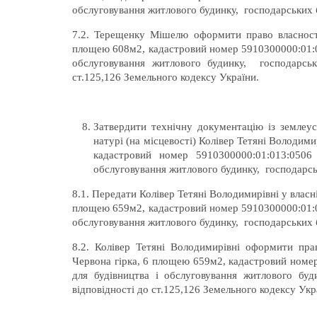
обслуговування житлового будинку, господарських б
7.2. Терещенку Мішелю оформити право власності 
площею 608м2, кадастровий номер 5910300000:01:01
обслуговування житлового будинку, господарськи
ст.125,126 Земельного кодексу України.
Затвердити технічну документацію із землеу
натурі (на місцевості) Колівер Тетяні Володими
кадастровий номер 5910300000:01:013:0506
обслуговування житлового будинку, господарськ
8.1. Передати Колівер Тетяні Володимирівні у власні
площею 659м2, кадастровий номер 5910300000:01:01
обслуговування житлового будинку, господарських б
8.2. Колівер Тетяні Володимирівні оформити пра
Червона гірка, 6 площею 659м2, кадастровий номер
для будівництва і обслуговування житлового буд
відповідності до ст.125,126 Земельного кодексу Укр