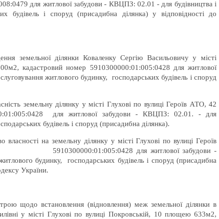
8:0479 для житлової забудови - КВЦПЗ: 02.01 - для будівництва і
х будівель і споруд (присадибна ділянка) у відповідності до
ення земельної ділянки Коваленку Сергію Васильовичу у місті
00м2, кадастровий номер 5910300000:01:005:0428 для житлової
обслуговування житлового будинку, господарських будівель і споруд
ність земельну ділянку у місті Глухові по вулиці Героїв АТО, 42
:01:005:0428 для житлової забудови - КВЦПЗ: 02.01. - для
сподарських будівель і споруд (присадибна ділянка).
 власності на земельну ділянку у місті Глухові по вулиці Героїв
ер 5910300000:01:005:0428 для житлової забудови -
 житлового будинку, господарських будівель і споруд (присадибна
одексу України.
строю щодо встановлення (відновлення) меж земельної ділянки в
силівні у місті Глухові по вулиці Покровській, 10 площею 633м2,