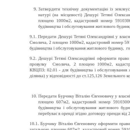
Затвердити технічну документацію із землеу
натурі (на місцевості) Дешурі Тетяні Олекса
площею 1000м2, кадастровий номер 5910300
будівництва і обслуговування житлового будинку
9.1. Передати Дешурі Тетяні Олександрівні у власн
Смолича, 2 площею 1000м2, кадастровий номер 591
будівництва і обслуговування житлового будинку, го
9.2. Дешурі Тетяні Олександрівні оформити право 
провулку Смолича, 2 площею 1000м2, кадастро
КВЦПЗ: 02.01 - для будівництва і обслуговування 
ділянка) у відповідності до ст.125,126 Земельного к
Передати Бурчику Віталію Євгеновичу у власніс
площею 607м2, кадастровий номер 59103000
будівництва і обслуговування житлового буди
перебуває в оренді згідно договору оренди від 2
10.1. Бурчику Віталію Євгеновичу оформити право в
загальною площею 607м2, кадастровий номер 59103