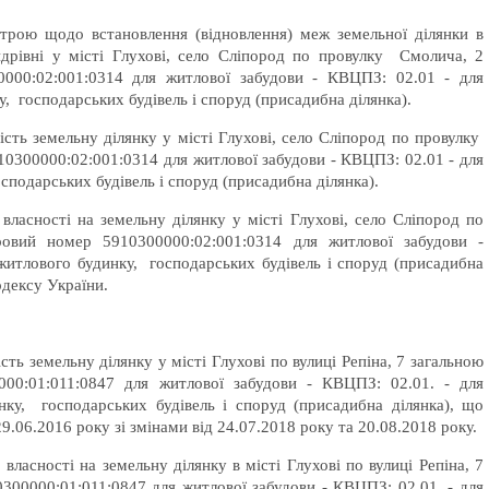
строю щодо встановлення (відновлення) меж земельної ділянки в
ндрівні у місті Глухові, село Сліпород по провулку Смолича, 2
000:02:001:0314 для житлової забудови - КВЦПЗ: 02.01 - для
, господарських будівель і споруд (присадибна ділянка).
ість земельну ділянку у місті Глухові, село Сліпород по провулку
0300000:02:001:0314 для житлової забудови - КВЦПЗ: 02.01 - для
сподарських будівель і споруд (присадибна ділянка).
власності на земельну ділянку у місті Глухові, село Сліпород по
вий номер 5910300000:02:001:0314 для житлової забудови -
житлового будинку, господарських будівель і споруд (присадибна
одексу України.
ть земельну ділянку у місті Глухові по вулиці Репіна, 7 загальною
00:01:011:0847 для житлової забудови - КВЦПЗ: 02.01. - для
нку, господарських будівель і споруд (присадибна ділянка), що
9.06.2016 року зі змінами від 24.07.2018 року та 20.08.2018 року.
ласності на земельну ділянку в місті Глухові по вулиці Репіна, 7
00000:01:011:0847 для житлової забудови - КВЦПЗ: 02.01. - для