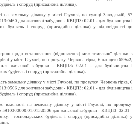
удівель і споруд (присадибна ділянка).
на земельну ділянку у місті Глухові, по вулиці Заводській, 57
3:0460 для житлової забудови - КВЦПЗ: 02.01 - для будівництва і
х будівель і споруд (присадибна ділянка) у відповідності до
строю щодо встановлення (відновлення) меж земельної ділянки в
рівні у місті Глухові, по провулку Червона гірка, 6 площею 659м2,
 для житлової забудови - КВЦПЗ: 02.01 - для будівництва і
их будівель і споруд (присадибна ділянка).
сть земельну ділянку у місті Глухові, по провулку Червона гірка, 6
3:0506 для житлової забудови - КВЦПЗ: 02.01 - для будівництва і
удівель і споруд (присадибна ділянка).
во власності на земельну ділянку у місті Глухові, по провулку
 5910300000:01:013:0506 для житлової забудови - КВЦПЗ: 02.01 -
инку, господарських будівель і споруд (присадибна ділянка) у
аїни.