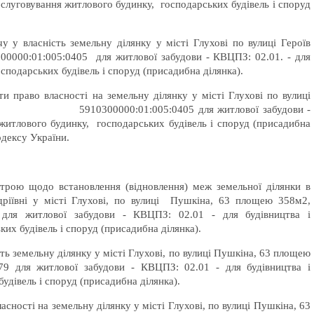
обслуговування житлового будинку, господарських будівель і споруд
 у власність земельну ділянку у місті Глухові по вулиці Героїв
0000:01:005:0405 для житлової забудови - КВЦПЗ: 02.01. - для
сподарських будівель і споруд (присадибна ділянка).
 право власності на земельну ділянку у місті Глухові по вулиці
 номер 5910300000:01:005:0405 для житлової забудови -
 житлового будинку, господарських будівель і споруд (присадибна
одексу України.
строю щодо встановлення (відновлення) меж земельної ділянки в
ндріївні у місті Глухові, по вулиці Пушкіна, 63 площею 358м2,
 для житлової забудови - КВЦПЗ: 02.01 - для будівництва і
их будівель і споруд (присадибна ділянка).
сть земельну ділянку у місті Глухові, по вулиці Пушкіна, 63 площею
79 для житлової забудови - КВЦПЗ: 02.01 - для будівництва і
удівель і споруд (присадибна ділянка).
асності на земельну ділянку у місті Глухові, по вулиці Пушкіна, 63