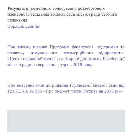
Результати поіменного голосування позачергового
пленарного засідання восьмої сесії міської ради сьомого
скликання
Порядок денний
Про міську цільову Програму фінансової підтримки та
розвитку комунального некомерційного підприємства
«Центр первинної медико-санітарної допомоги» Глухівської
міської ради на вересень-грудень
2018
року
Про внесення змін до рішення Глухівської міської ради від
12.07.
2018
№ 336 «Про бюджет міста Глухова на
2018
рік»