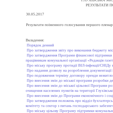
ГЛУХІВСЬКА МІС
РЕЗУЛЬТАТИ 
30.05.2017
Результати поіменного голосування першого пленарно
Вкладення:
Порядок денний
Про затвердження звіту про виконання бюджету міс
Про затвердження Програми фінансової підтримки з
працівникам комунальної організації «Редакція газе
Про міську програму протидії ВІЛ-інфекції/СНІДу 
Про надання дозволу на розроблення документації 
Про подовження терміну договору оренди нежитл
Про внесення змін до міської програми розробки де
Про внесення змін до міської цільової Програми ро
очищення населених пунктів на території Глухівсько
Про внесення змін до Програми економічного і соці
Про затвердження положень про відділ бухгалтерсько
комітету та сектор з питань господарського забезпеч
Про міську цільову Програму підтримки комунально