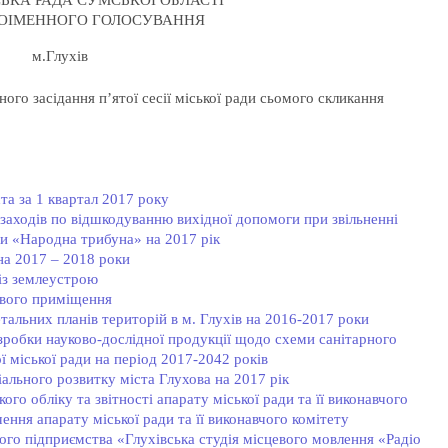
ЬКА РАДА СУМСЬКОЇ ОБЛАСТІ
ПОІМЕННОГО ГОЛОСУВАННЯ
м.Глухів
го засідання п’ятої сесії міської ради сьомого скликання
та за 1 квартал 2017 року
аходів по відшкодуванню вихідної допомоги при звільненні
ти «Народна трибуна» на 2017 рік
на 2017 – 2018 роки
із землеустрою
ового приміщення
тальних планів територій в м. Глухів на 2016-2017 роки
зробки науково-дослідної продукції щодо схеми санітарного
ї міської ради на період 2017-2042 років
ального розвитку міста Глухова на 2017 рік
го обліку та звітності апарату міської ради та її виконавчого
ення апарату міської ради та її виконавчого комітету
го підприємства «Глухівська студія місцевого мовлення «Радіо